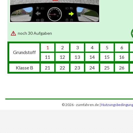
noch 30 Aufgaben
1
2
3
4
5
6
Grundstoff
11
12
13
14
15
16
Klasse B
21
22
23
24
25
26
© 2026 - zumfahren.de |
Nutzungsbedingun