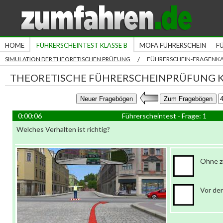
HOME
FÜHRERSCHEINTEST KLASSE B
MOFA FÜHRERSCHEIN
F
/
SIMULATION DER THEORETISCHEN PRÜFUNG
FÜHRERSCHEIN-FRAGENK
THEORETISCHE FÜHRERSCHEINPRÜFUNG K
0:00:06
Führerscheintest - Frage: 1
Welches Verhalten ist richtig?
Ohne z
Vor de