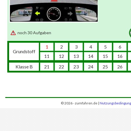
noch 30 Aufgaben
1
2
3
4
5
6
Grundstoff
11
12
13
14
15
16
Klasse B
21
22
23
24
25
26
© 2026 - zumfahren.de |
Nutzungsbedingun