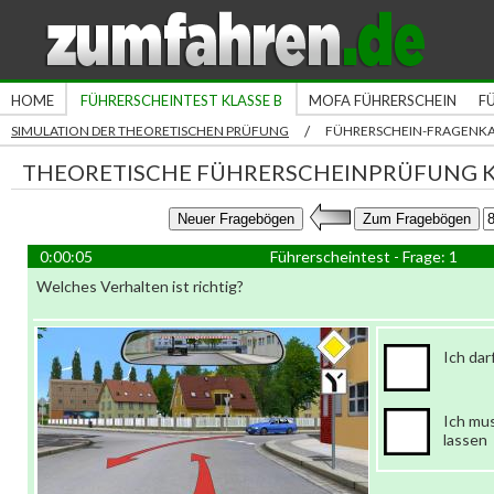
HOME
FÜHRERSCHEINTEST KLASSE B
MOFA FÜHRERSCHEIN
F
/
SIMULATION DER THEORETISCHEN PRÜFUNG
FÜHRERSCHEIN-FRAGENK
THEORETISCHE FÜHRERSCHEINPRÜFUNG K
0:00:06
Führerscheintest - Frage: 1
Welches Verhalten ist richtig?
Ich dar
Ich mu
lassen