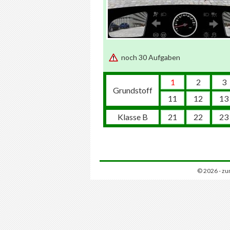
noch 30 Aufgaben
1
2
3
Grundstoff
11
12
13
Klasse B
21
22
23
© 2026 - zu