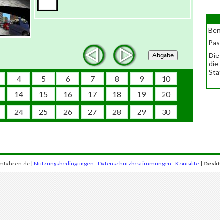
Ben
Pas
Die
Abgabe
die
Sta
4
5
6
7
8
9
10
14
15
16
17
18
19
20
24
25
26
27
28
29
30
mfahren.de |
Nutzungsbedingungen
-
Datenschutzbestimmungen
-
Kontakte
|
Deskt