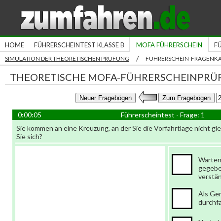
HOME
FÜHRERSCHEINTEST KLASSE B
MOFA FÜHRERSCHEIN
F
/
SIMULATION DER THEORETISCHEN PRÜFUNG
FÜHRERSCHEIN-FRAGENK
THEORETISCHE MOFA-FÜHRERSCHEINPRÜ
0:00:06
Führerscheintest - Frage: 1
Sie kommen an eine Kreuzung, an der Sie die Vorfahrtlage nicht gle
Sie sich?
Warten
gegebe
verstä
Als Ge
durchf