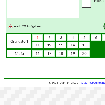
Nach de
noch 20 Aufgaben
1
2
3
4
5
6
Grundstoff
11
12
13
14
15
Mofa
16
17
18
19
20
© 2026 - zumfahren.de |
Nutzungsbedingun