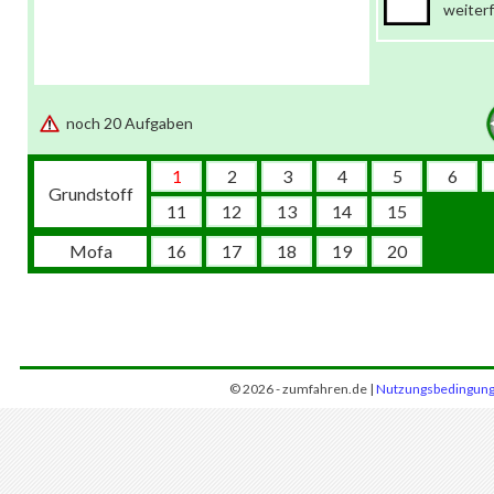
weiter
noch 20 Aufgaben
1
2
3
4
5
6
Grundstoff
11
12
13
14
15
Mofa
16
17
18
19
20
© 2026 - zumfahren.de |
Nutzungsbedingun