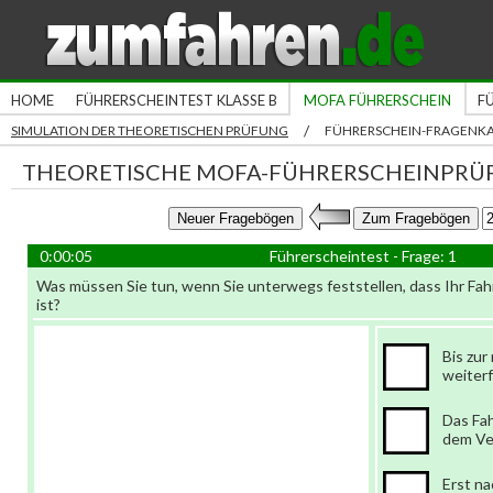
HOME
FÜHRERSCHEINTEST KLASSE B
MOFA FÜHRERSCHEIN
F
/
SIMULATION DER THEORETISCHEN PRÜFUNG
FÜHRERSCHEIN-FRAGENK
THEORETISCHE MOFA-FÜHRERSCHEINPRÜ
0:00:05
Führerscheintest - Frage: 1
Was müssen Sie tun, wenn Sie unterwegs feststellen, dass Ihr Fah
ist?
Bis zu
weiter
Das Fa
dem Ve
Erst n