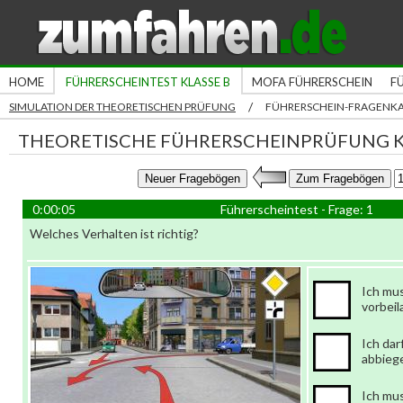
HOME
FÜHRERSCHEINTEST KLASSE B
MOFA FÜHRERSCHEIN
F
/
SIMULATION DER THEORETISCHEN PRÜFUNG
FÜHRERSCHEIN-FRAGENK
THEORETISCHE FÜHRERSCHEINPRÜFUNG K
0:00:06
Führerscheintest - Frage: 1
Welches Verhalten ist richtig?
Ich mu
vorbei
Ich dar
abbieg
Ich mu