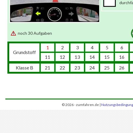
durchf
noch 30 Aufgaben
1
2
3
4
5
6
Grundstoff
11
12
13
14
15
16
Klasse B
21
22
23
24
25
26
© 2026 - zumfahren.de |
Nutzungsbedingun