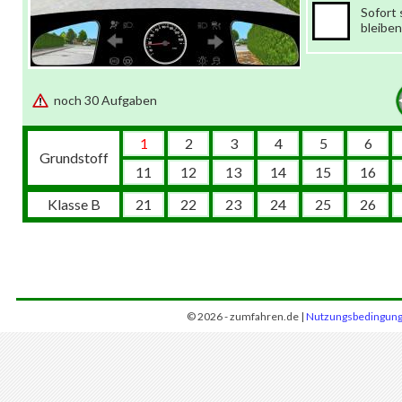
Sofort
bleiben
noch 30 Aufgaben
1
2
3
4
5
6
Grundstoff
11
12
13
14
15
16
Klasse B
21
22
23
24
25
26
© 2026 - zumfahren.de |
Nutzungsbedingun