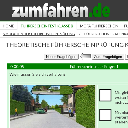
HOME
FÜHRERSCHEINTEST KLASSE B
MOFA FÜHRERSCHEIN
F
/
SIMULATION DER THEORETISCHEN PRÜFUNG
FÜHRERSCHEIN-FRAGENK
THEORETISCHE FÜHRERSCHEINPRÜFUNG K
0:00:06
Führerscheintest - Frage: 1
Wie müssen Sie sich verhalten?
Mit gle
weiter
nicht z
Mit gle
weiterf
stehen