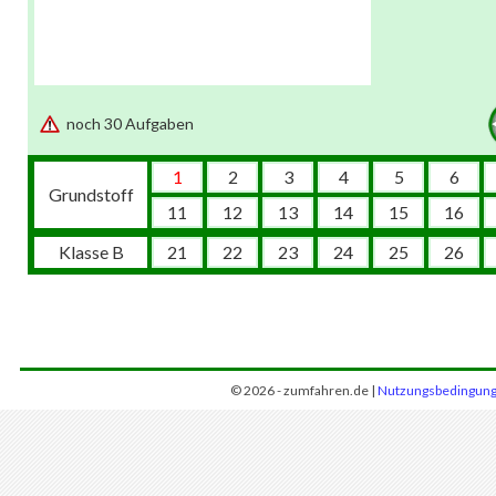
noch 30 Aufgaben
1
2
3
4
5
6
Grundstoff
11
12
13
14
15
16
Klasse B
21
22
23
24
25
26
© 2026 - zumfahren.de |
Nutzungsbedingun