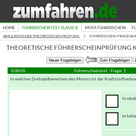
HOME
FÜHRERSCHEINTEST KLASSE B
MOFA FÜHRERSCHEIN
F
/
SIMULATION DER THEORETISCHEN PRÜFUNG
FÜHRERSCHEIN-FRAGENK
THEORETISCHE FÜHRERSCHEINPRÜFUNG K
0:00:06
Führerscheintest - Frage: 1
In welchen Drehzahlbereichen des Motors ist der Kraftstoffverbr
In nied
In höh