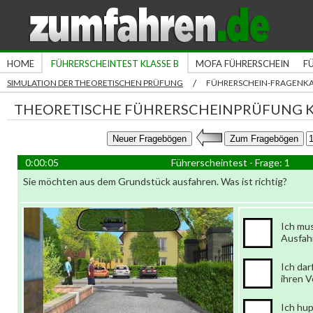
HOME
FÜHRERSCHEINTEST KLASSE B
MOFA FÜHRERSCHEIN
F
/
SIMULATION DER THEORETISCHEN PRÜFUNG
FÜHRERSCHEIN-FRAGENK
THEORETISCHE FÜHRERSCHEINPRÜFUNG K
0:00:06
Führerscheintest - Frage: 1
Sie möchten aus dem Grundstück ausfahren. Was ist richtig?
Ich mus
Ausfah
Ich dar
ihren V
Ich hup