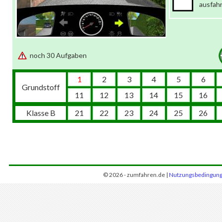
ausfah
noch 30 Aufgaben
1
2
3
4
5
6
Grundstoff
11
12
13
14
15
16
Klasse B
21
22
23
24
25
26
© 2026 - zumfahren.de |
Nutzungsbedingun