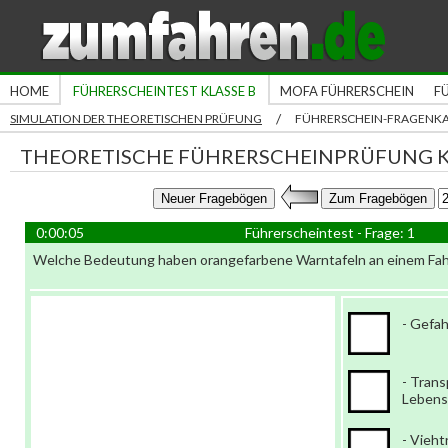
HOME
FÜHRERSCHEINTEST KLASSE B
MOFA FÜHRERSCHEIN
F
/
SIMULATION DER THEORETISCHEN PRÜFUNG
FÜHRERSCHEIN-FRAGENK
THEORETISCHE FÜHRERSCHEINPRÜFUNG K
0:00:05
Führerscheintest - Frage: 1
Welche Bedeutung haben orangefarbene Warntafeln an einem Fahr
- Gefa
- Trans
Lebens
- Vieht