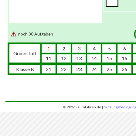
noch 30 Aufgaben
1
2
3
4
5
6
Grundstoff
11
12
13
14
15
16
Klasse B
21
22
23
24
25
26
© 2026 - zumfahren.de |
Nutzungsbedingun