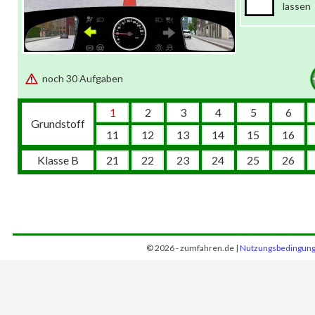
lassen
noch 30 Aufgaben
1
2
3
4
5
6
Grundstoff
11
12
13
14
15
16
Klasse B
21
22
23
24
25
26
© 2026 - zumfahren.de |
Nutzungsbedingun