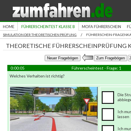
HOME
FÜHRERSCHEINTEST KLASSE B
MOFA FÜHRERSCHEIN
F
/
SIMULATION DER THEORETISCHEN PRÜFUNG
FÜHRERSCHEIN-FRAGENK
THEORETISCHE FÜHRERSCHEINPRÜFUNG K
0:00:06
Führerscheintest - Frage: 1
Welches Verhalten ist richtig?
Die St
abbieg
Ich mu
lassen
Ich mu