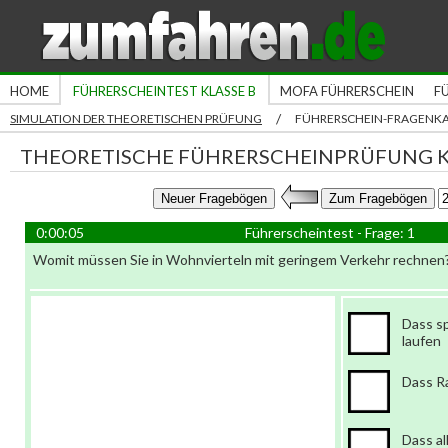
HOME
FÜHRERSCHEINTEST KLASSE B
MOFA FÜHRERSCHEIN
F
/
SIMULATION DER THEORETISCHEN PRÜFUNG
FÜHRERSCHEIN-FRAGENK
THEORETISCHE FÜHRERSCHEINPRÜFUNG K
0:00:06
Führerscheintest - Frage: 1
Womit müssen Sie in Wohnvierteln mit geringem Verkehr rechnen
Dass sp
laufen
Dass R
Dass a