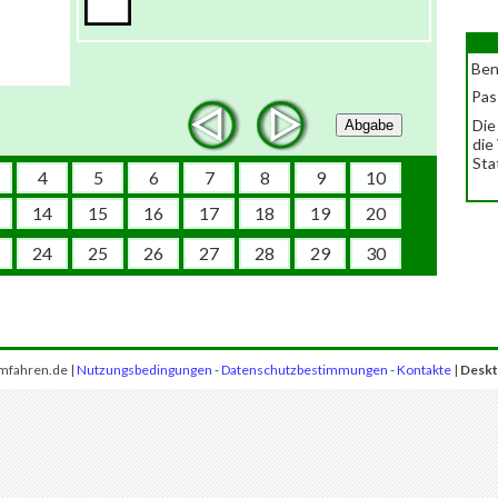
Ben
Pas
Die
Abgabe
die
Sta
4
5
6
7
8
9
10
14
15
16
17
18
19
20
24
25
26
27
28
29
30
mfahren.de |
Nutzungsbedingungen
-
Datenschutzbestimmungen
-
Kontakte
|
Deskt