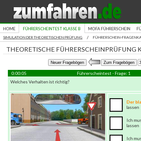
HOME
FÜHRERSCHEINTEST KLASSE B
MOFA FÜHRERSCHEIN
F
/
SIMULATION DER THEORETISCHEN PRÜFUNG
FÜHRERSCHEIN-FRAGENK
THEORETISCHE FÜHRERSCHEINPRÜFUNG K
0:00:05
Führerscheintest - Frage: 1
Welches Verhalten ist richtig?
Der bl
lassen
Ich mu
lassen
Ich mu