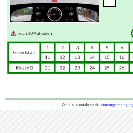
noch 30 Aufgaben
1
2
3
4
5
6
Grundstoff
11
12
13
14
15
16
Klasse B
21
22
23
24
25
26
© 2026 - zumfahren.de |
Nutzungsbedingun