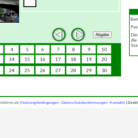
Ben
Pas
Die
Abgabe
die
Sta
4
5
6
7
8
9
10
14
15
16
17
18
19
20
24
25
26
27
28
29
30
mfahren.de |
Nutzungsbedingungen
-
Datenschutzbestimmungen
-
Kontakte
|
Deskt