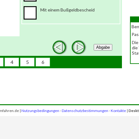
Mit einem Bußgeldbescheid
Ben
Pas
Die
Abgabe
die
Sta
4
5
6
mfahren.de |
Nutzungsbedingungen
-
Datenschutzbestimmungen
-
Kontakte
|
Deskt